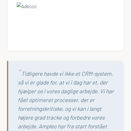
Service & Field Service
Tidsregistrering
Sådan arbejder vi
Din Digitale Rådgiver
IT-Analyse
Implementering
Tidligere havde vi ikke et CRM-system,
så vi er glade for, at vi i dag har et, der
AmpleoCRM
hjælper os i vores daglige arbejde. Vi har
fået optimeret processer, der er
Produkter
forretningskritiske, og vi kan i langt
Ampleo Data Connector
højere grad tracke og forbedre vores
arbejde. Ampleo har fra start forstået
Ampleo Portal