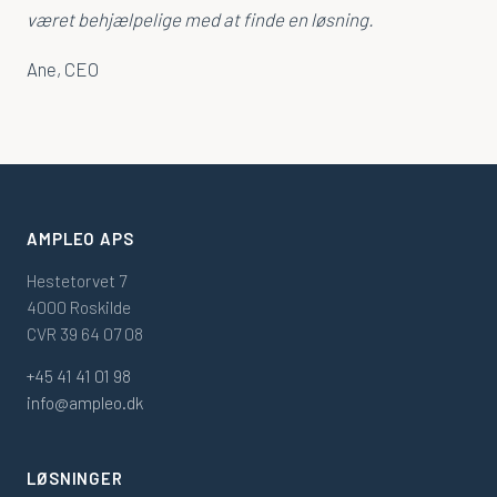
været behjælpelige med at finde en løsning.
Ane, CEO
AMPLEO APS
Hestetorvet 7
4000 Roskilde
CVR 39 64 07 08
+45 41 41 01 98
info@ampleo.dk
LØSNINGER