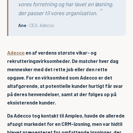
vores forretning og har lavet en løsning,
CPQ
der passer til vores organisation.
Microsoft Dynamics 365
Ane
· CEO
, Adecco
Microsoft Power BI
Microsoft Power Platform
Adecco
en af verdens største vikar- og
Microsoft PowerApps
rekrutteringsvirksomheder. De matcher hver dag
mennesker med det rette job eller den rette
PowerCRM
opgave. For en virksomhed som Adecco er det
altafgørende, at potentielle kunder hurtigt får svar
Viden
på deres henvendelser, samt at der følges op på
Videoer & Webinarer
eksisterende kunder.
Artikler
Da Adecco tog kontakt til Ampleo, havde de allerede
afsøgt markedet for en CRM-løsning, men var hidtil
Om os
blevet præsenteret for omfattende løsninger, der