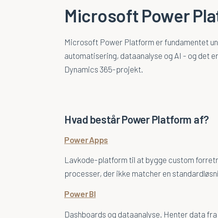
Microsoft Power Pla
Microsoft Power Platform er fundamentet unde
automatisering, dataanalyse og AI - og det er
Dynamics 365-projekt.
Hvad består Power Platform af?
Power Apps
Lavkode-platform til at bygge custom forretn
processer, der ikke matcher en standardløsn
Power BI
Dashboards og dataanalyse. Henter data fra 