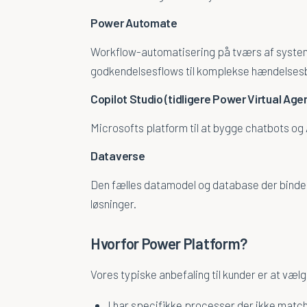
Power Automate
Workflow-automatisering på tværs af systemer
godkendelsesflows til komplekse hændelses
Copilot Studio (tidligere Power Virtual Age
Microsofts platform til at bygge chatbots og 
Dataverse
Den fælles datamodel og database der binder
løsninger.
Hvorfor Power Platform?
Vores typiske anbefaling til kunder er at væ
I har specifikke processer der ikke mat