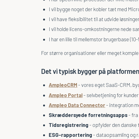
I vil bygge noget der kobler tæt med Micr
I vil have fleksibilitet til at udvide løsninge
I vil holde licens-omkostningerne nede 
I har en lille til mellemstor brugerbase (1
For større organisationer eller meget komplek
Det vi typisk bygger på platforme
AmpleoCRM
- vores eget SaaS-CRM, by
Ampleo Portal
- selvbetjening for kund
Ampleo Data Connector
- integration 
Skræddersyede forretningsapps
- fra
Tidsregistrering
- opfylder den danske t
ESG-rapportering
- dataopsamling og r