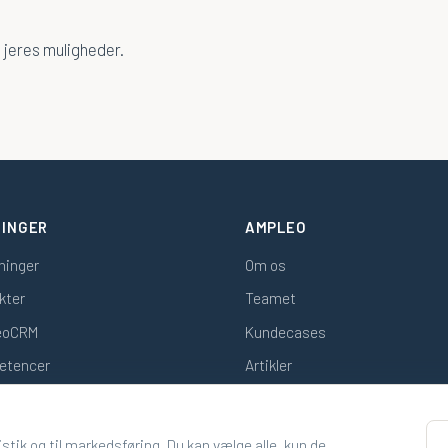
 jeres muligheder.
INGER
AMPLEO
sninger
Om os
kter
Teamet
eoCRM
Kundecases
etencer
Artikler
Kontakt
atistik og til markedsføring. Du kan vælge alle, kun de