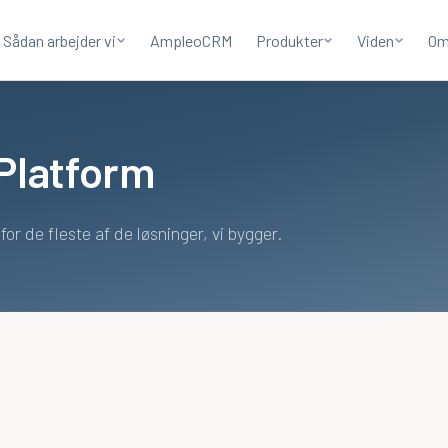
Sådan arbejder vi
AmpleoCRM
Produkter
Viden
Om
Platform
r de fleste af de løsninger, vi bygger.