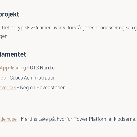
projekt
. Det er typisk 2-4 timer, hvor vi forstår jeres processer og kan
ngen.
ndamentet
 App-løsning
- GTS Nordic
res
- Cubus Administration
verblik
- Region Hovedstaden
ede huse
- Martins take på, hvorfor Power Platform er klodserne