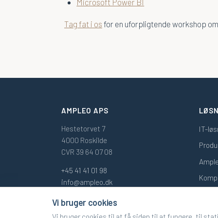
Microsoft Power BI
Tag fat i os
for en uforpligtende workshop om
AMPLEO APS
LØSN
Hestetorvet 7
IT-lø
4000 Roskilde
Produ
CVR 39 64 07 08
Ampl
+45 41 41 01 98
Komp
info@ampleo.dk
Vi bruger cookies
Vi bruger cookies til at få siden til at fungere, til st