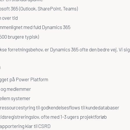
osoft 365 (Outlook, SharePoint, Teams)
n over tid
sammenlignet med fuld Dynamics 365
0-500 brugere typisk)
se forretningsbehov, er Dynamics 365 ofte den bedre vej. Vi siger
n
gget på Power Platform
er og medlemmer
mellem systemer
 ressourcestyring til godkendelsesflows til kundedatabaser
idsregistreringslov, ofte med 1-3 ugers projektforløb
apportering klar til CSRD