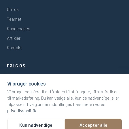
Om os
Teamet
Kundecases
Artikler
Kontakt
FØLG OS
LinkedIn
Vi bruger cookies
Support Portal
Vi bruger cookies til at få siden til at fungere, til statistik og
til markedsføring. Du kan vælge alle, kun de nødvendige, eller
tilpasse dit valg under indstillinger. Læs mere i vores
Microsoft
Solutions Partner
privatlivspolitik
.
Kun nødvendige
Accepter alle