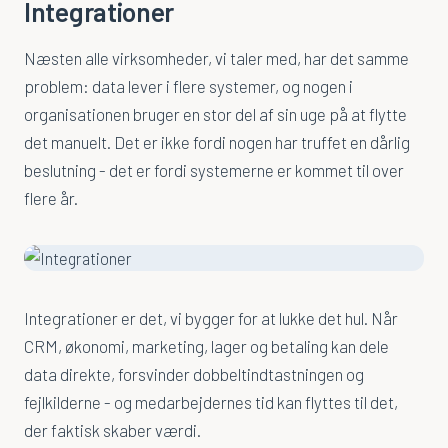
Integrationer
Service & Field Service
Tidsregistrering
Næsten alle virksomheder, vi taler med, har det samme
problem: data lever i flere systemer, og nogen i
organisationen bruger en stor del af sin uge på at flytte
Sådan arbejder vi
det manuelt. Det er ikke fordi nogen har truffet en dårlig
Din Digitale Rådgiver
beslutning - det er fordi systemerne er kommet til over
flere år.
IT-Analyse
Implementering
AmpleoCRM
Integrationer er det, vi bygger for at lukke det hul. Når
CRM, økonomi, marketing, lager og betaling kan dele
Produkter
data direkte, forsvinder dobbeltindtastningen og
Ampleo Data Connector
fejlkilderne - og medarbejdernes tid kan flyttes til det,
der faktisk skaber værdi.
Ampleo Portal