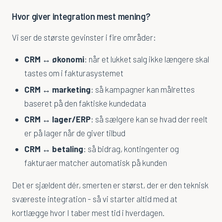
CPQ
Hvor giver integration mest mening?
Microsoft Dynamics 365
Vi ser de største gevinster i fire områder:
Microsoft Power BI
CRM ↔ økonomi
: når et lukket salg ikke længere skal
tastes om i fakturasystemet
Microsoft Power Platform
CRM ↔ marketing
: så kampagner kan målrettes
Microsoft PowerApps
baseret på den faktiske kundedata
PowerCRM
CRM ↔ lager/ERP
: så sælgere kan se hvad der reelt
er på lager når de giver tilbud
Viden
CRM ↔ betaling
: så bidrag, kontingenter og
fakturaer matcher automatisk på kunden
Videoer & Webinarer
Det er sjældent dér, smerten er størst, der er den teknisk
Artikler
sværeste integration - så vi starter altid med at
kortlægge hvor I taber mest tid i hverdagen.
Om os