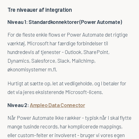
Tre niveauer af integration
Hvorfor Ampleo
Niveau 1: Standardkonnektorer (Power Automate)
Karriere
For de fleste enkle flows er Power Automate det rigtige
Teamet
værktøj. Microsoft har færdige forbindelser til
Kundecases
hundredevis af tjenester - Outlook, SharePoint,
Dynamics, Salesforce, Slack, Mailchimp,
Kontakt Ampleo
økonomisystemer m.fl.
Hurtigt at sætte op, let at vedligeholde, og I betaler for
det via jeres eksisterende Microsoft-licens.
Niveau 2:
Ampleo Data Connector
Når Power Automate ikke rækker - typisk når I skal flytte
mange tusinde records, har komplicerede mappings,
eller custom-felter er involveret - bruger vi vores egen