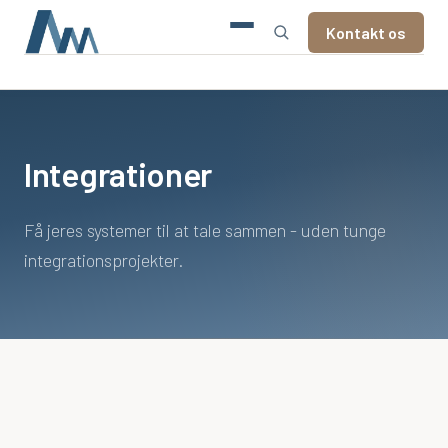
Kontakt os
IT-løsninger
ESG-rapportering
Integrationer
Integrationer
Lager- og ressourcestyring
Få jeres systemer til at tale sammen - uden tunge
integrationsprojekter.
Marketing Automation
Medlemshåndtering
Portaler og Selvbetjening
Projektstyring
Salg & CRM