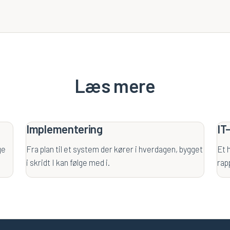
Læs mere
Implementering
IT
ge
Fra plan til et system der kører i hverdagen, bygget
Et 
i skridt I kan følge med i.
rap