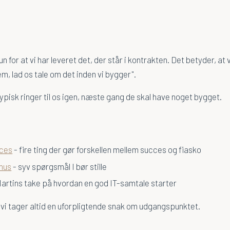
un for at vi har leveret det, der står i kontrakten. Det betyder, at
em, lad os tale om det inden vi bygger".
 typisk ringer til os igen, næste gang de skal have noget bygget.
cces
- fire ting der gør forskellen mellem succes og fiasko
thus
- syv spørgsmål I bør stille
artins take på hvordan en god IT-samtale starter
 vi tager altid en uforpligtende snak om udgangspunktet.