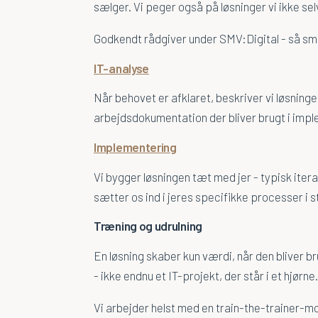
sælger. Vi peger også på løsninger vi ikke se
Godkendt rådgiver under SMV:Digital - så små
IT-analyse
Når behovet er afklaret, beskriver vi løsninge
arbejdsdokumentation der bliver brugt i impl
Implementering
Vi bygger løsningen tæt med jer - typisk iter
sætter os ind i jeres specifikke processer i 
Træning og udrulning
En løsning skaber kun værdi, når den bliver 
- ikke endnu et IT-projekt, der står i et hjørne.
Vi arbejder helst med en train-the-trainer-mod