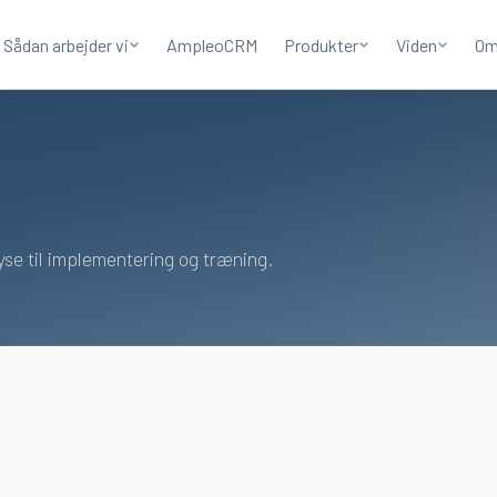
Sådan arbejder vi
AmpleoCRM
Produkter
Viden
Om
i
yse til implementering og træning.