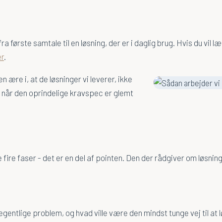
a første samtale til en løsning, der er i daglig brug. Hvis du vil 
er
.
 ære i, at de løsninger vi leverer, ikke
, når den oprindelige kravspec er glemt
fire faser - det er en del af pointen. Den der rådgiver om løsning
gentlige problem, og hvad ville være den mindst tunge vej til at l