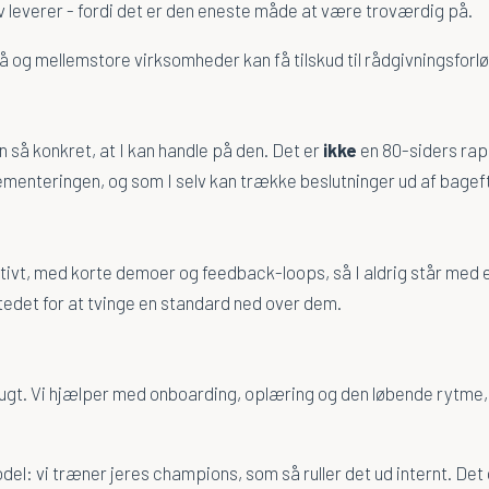
lv leverer - fordi det er den eneste måde at være troværdig på.
 og mellemstore virksomheder kan få tilskud til rådgivningsforlø
n så konkret, at I kan handle på den. Det er
ikke
en 80-siders rapp
ementeringen, og som I selv kan trække beslutninger ud af bageft
ativt, med korte demoer og feedback-loops, så I aldrig står med 
stedet for at tvinge en standard ned over dem.
brugt. Vi hjælper med onboarding, oplæring og den løbende rytme,
el: vi træner jeres champions, som så ruller det ud internt. Det 