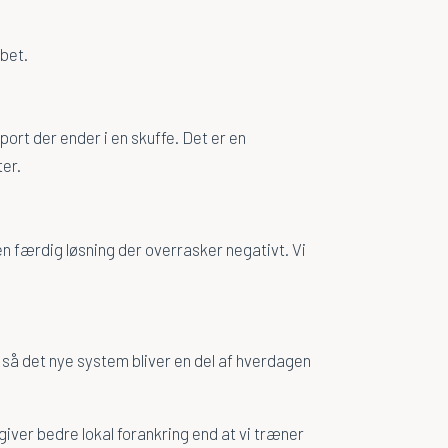
bet.
ort der ender i en skuffe. Det er en
er.
en færdig løsning der overrasker negativt. Vi
 så det nye system bliver en del af hverdagen
giver bedre lokal forankring end at vi træner