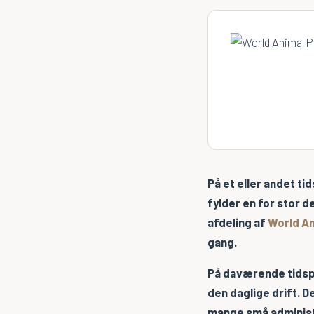
På et eller andet t
fylder en for stor 
afdeling af
World An
gang.
På daværende tidsp
den daglige drift. D
mange små administ