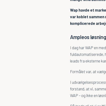
Wap havde et market
var koblet sammen 
komplicerede arbe
Ampleos løsnin
I dag har WAP en medl
fuldautomatiserede, h
leads fra eksterne ka
Formålet var, at vælg
I udvælgelsesprocesse
forstand, at vi, samme
WAP – og ikke en løsni
På trods af at vi er 