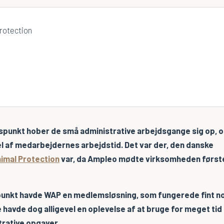
idspunkt hober de små administrative arbejdsgange sig op, 
del af medarbejdernes arbejdstid. Det var der, den danske
imal Protection
var, da Ampleo mødte virksomheden først
unkt havde WAP en medlemsløsning, som fungerede fint nok
e havde dog alligevel en oplevelse af at bruge for meget tid
rative opgaver.