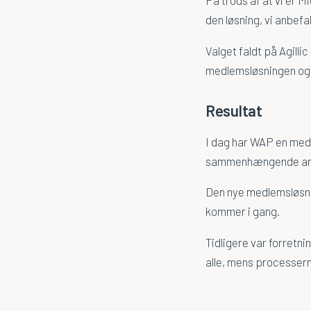
den løsning, vi anbef
Valget faldt på Agill
medlemsløsningen og A
Resultat
I dag har WAP en medl
sammenhængende arb
Den nye medlemsløsnin
kommer i gang.
Tidligere var forretn
alle, mens processern