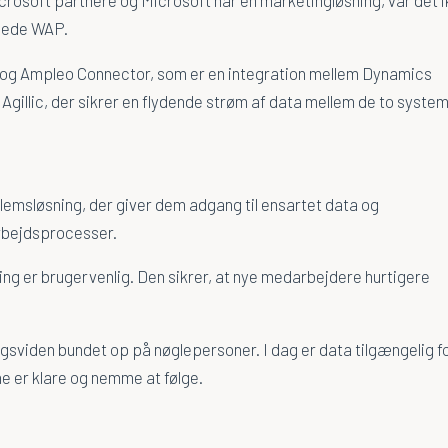
alede WAP.
ic og Ampleo Connector, som er en integration mellem Dynamics
gillic, der sikrer en flydende strøm af data mellem de to system
emsløsning, der giver dem adgang til ensartet data og
ejdsprocesser.
g er brugervenlig. Den sikrer, at nye medarbejdere hurtigere
ingsviden bundet op på nøglepersoner. I dag er data tilgængelig f
e er klare og nemme at følge.