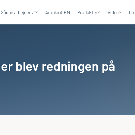
Sådan arbejder vi
AmpleoCRM
Produkter
Viden
Om
ger blev redningen på