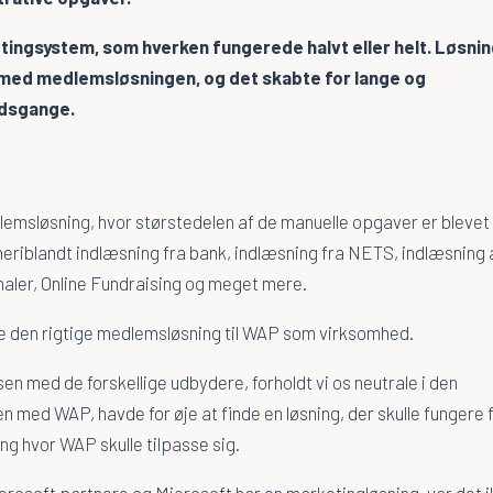
ingsystem, som hverken fungerede halvt eller helt. Løsni
med medlemsløsningen, og det skabte for lange og
jdsgange.
g
emsløsning, hvor størstedelen af de manuelle opgaver er blevet
eriblandt indlæsning fra bank, indlæsning fra NETS, indlæsning 
naler, Online Fundraising og meget mere.
e den rigtige medlemsløsning til WAP som virksomhed.
n med de forskellige udbydere, forholdt vi os neutrale i den
n med WAP, havde for øje at finde en løsning, der skulle fungere 
ng hvor WAP skulle tilpasse sig.
Microsoft partnere og Microsoft har en marketingløsning, var det 