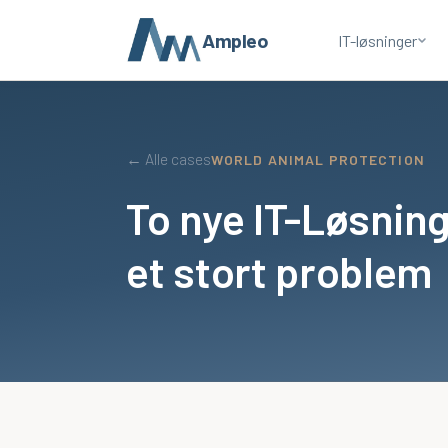
Ampleo
IT-løsninger
← Alle cases
WORLD ANIMAL PROTECTION
To nye IT-Løsnin
et stort problem