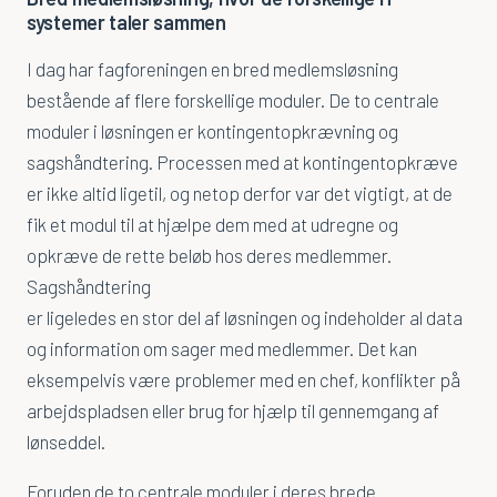
systemer taler sammen
CPQ
I dag har fagforeningen en bred medlemsløsning
Microsoft Dynamics 365
bestående af flere forskellige moduler. De to centrale
Microsoft Power BI
moduler i løsningen er kontingentopkrævning og
sagshåndtering. Processen med at kontingentopkræve
Microsoft Power Platform
er ikke altid ligetil, og netop derfor var det vigtigt, at de
Microsoft PowerApps
fik et modul til at hjælpe dem med at udregne og
opkræve de rette beløb hos deres medlemmer.
PowerCRM
Sagshåndtering
er ligeledes en stor del af løsningen og indeholder al data
Viden
og information om sager med medlemmer. Det kan
Videoer & Webinarer
eksempelvis være problemer med en chef, konflikter på
arbejdspladsen eller brug for hjælp til gennemgang af
Artikler
lønseddel.
Om os
Foruden de to centrale moduler i deres brede