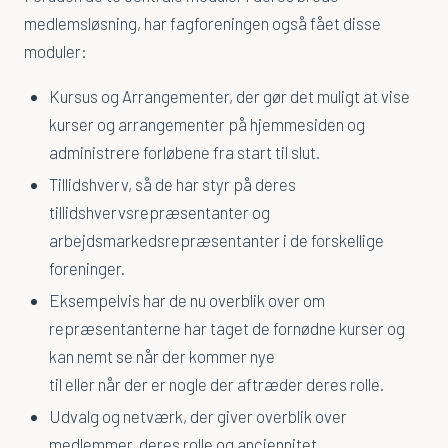
medlemsløsning, har fagforeningen også fået disse
Hvorfor Ampleo
moduler:
Karriere
Kursus og Arrangementer, der gør det muligt at vise
Teamet
kurser og arrangementer på hjemmesiden og
administrere forløbene fra start til slut.
Kundecases
Tillidshverv, så de har styr på deres
Kontakt Ampleo
tillidshvervsrepræsentanter og
arbejdsmarkedsrepræsentanter i de forskellige
foreninger.
Eksempelvis har de nu overblik over om
repræsentanterne har taget de fornødne kurser og
kan nemt se når der kommer nye
til eller når der er nogle der aftræder deres rolle.
Udvalg og netværk, der giver overblik over
medlemmer, deres rolle og anciennitet.