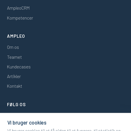
AmpleoCRM
Kompetencer
AMPLEO
Om os
Teamet
Kundecases
Artikler
Kontakt
FØLG OS
LinkedIn
Vi bruger cookies
Support Portal
Vi bruger cookies til at få siden til at fungere, til statistik og