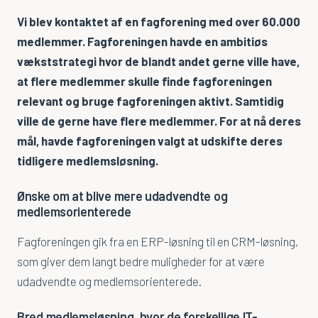
Service & Field Service
Vi blev kontaktet af en fagforening med over 60.000
medlemmer. Fagforeningen havde en ambitiøs
Tidsregistrering
vækststrategi hvor de blandt andet gerne ville have,
at flere medlemmer skulle finde fagforeningen
Sådan arbejder vi
relevant og bruge fagforeningen aktivt. Samtidig
Din Digitale Rådgiver
ville de gerne have flere medlemmer. For at nå deres
mål, havde fagforeningen valgt at udskifte deres
IT-Analyse
tidligere medlemsløsning.
Implementering
Ønske om at blive mere udadvendte og
medlemsorienterede
AmpleoCRM
Fagforeningen gik fra en ERP-løsning til en CRM-løsning,
Produkter
som giver dem langt bedre muligheder for at være
udadvendte og medlemsorienterede.
Ampleo Data Connector
Ampleo Portal
Bred medlemsløsning, hvor de forskellige IT-