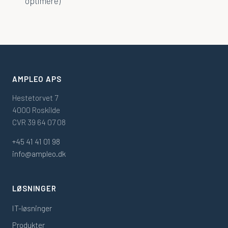
optimere)
AMPLEO APS
Hestetorvet 7
4000 Roskilde
CVR 39 64 07 08
+45 41 41 01 98
info@ampleo.dk
LØSNINGER
IT-løsninger
Produkter